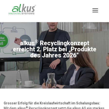
®
alkus
Recyclingkonzept
erreicht 2. Platz bei „Produkte
des Jahres 2026“
Aktuelles
Leitbild
Grosser Erfolg für die Kreislaufwirtschaft im Schalungsbau:
Team
®
Mit dem alkus
Recyclingkonzept setzt die alkus AG ein starkes