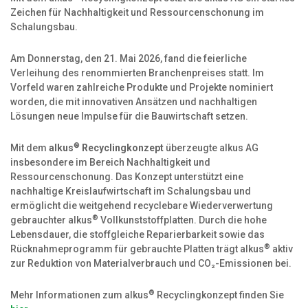
Produktion
Zeichen für Nachhaltigkeit und Ressourcenschonung im
Schalungsbau.
Jobs
Am Donnerstag, den 21. Mai 2026, fand die feierliche
alkus Partner
Verleihung des renommierten Branchenpreises statt. Im
Vorfeld waren zahlreiche Produkte und Projekte nominiert
worden, die mit innovativen Ansätzen und nachhaltigen
Lösungen neue Impulse für die Bauwirtschaft setzen.
®
Mit dem
alkus
Recyclingkonzept
überzeugte alkus AG
insbesondere im Bereich Nachhaltigkeit und
Ressourcenschonung. Das Konzept unterstützt eine
nachhaltige Kreislaufwirtschaft im Schalungsbau und
ermöglicht die weitgehend recyclebare Wiederverwertung
®
gebrauchter alkus
Vollkunststoffplatten. Durch die hohe
Lebensdauer, die stoffgleiche Reparierbarkeit sowie das
®
Rücknahmeprogramm für gebrauchte Platten trägt alkus
aktiv
zur Reduktion von Materialverbrauch und CO₂-Emissionen bei.
®
Mehr Informationen zum alkus
Recyclingkonzept finden Sie